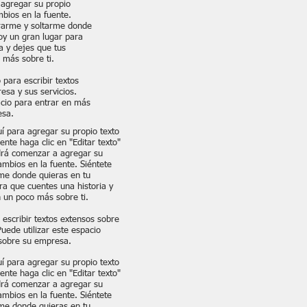
agregar su propio
mbios en la fuente.
trarme y soltarme donde
oy un gran lugar para
a y dejes que tus
 más sobre ti.
 para escribir textos
esa y sus servicios.
acio para entrar en más
esa.
uí para agregar su propio texto
ente haga clic en "Editar texto"
odrá comenzar a agregar su
ambios en la fuente. Siéntete
rme donde quieras en tu
ra que cuentes una historia y
 un poco más sobre ti.
 escribir textos extensos sobre
uede utilizar este espacio
 sobre su empresa.
uí para agregar su propio texto
ente haga clic en "Editar texto"
odrá comenzar a agregar su
ambios en la fuente. Siéntete
rme donde quieras en tu