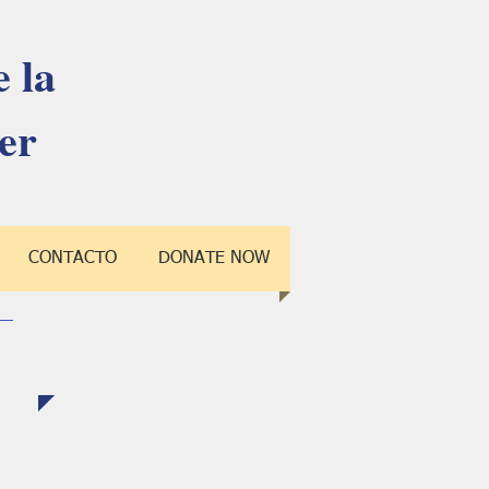
 la
er
CONTACTO
DONATE NOW