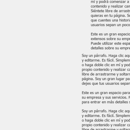
mí y podrá comenzar a 
contenido y realizar ca
Siéntete libre de arras
quieras en tu página. S
que cuentes una histori
usuarios sepan un poco
Este es un gran espacio
extensos sobre su empr
Puede utilizar este esp
detalles sobre su empr
Soy un párrafo. Haga clic aq
y editarme. Es fácil. Simplem
o haga doble clic en mí y p
propio contenido y realizar c
libre de arrastrarme y solta
página. Soy un gran lugar pa
dejes que tus usuarios sepan
Este es un gran espacio para
su empresa y sus servicios. P
para entrar en más detalles
Soy un párrafo. Haga clic aq
y editarme. Es fácil. Simplem
o haga doble clic en mí y p
propio contenido y realizar c
libre de arrastrarme y solta